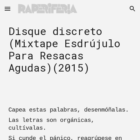
Skip to main content
Skip to navigation
Disque discreto
(Mixtape Esdrújulo
Para Resacas
Agudas)(2015)
Capea estas palabras, desenmóñalas.
Las letras son orgánicas,
cultívalas.
Si cunde el pánico, reagrúpese en